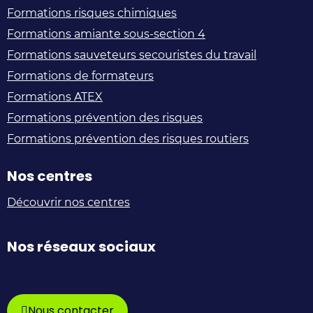
Formations risques chimiques
Formations amiante sous-section 4
Formations sauveteurs secouristes du travail
Formations de formateurs
Formations ATEX
Formations prévention des risques
Formations prévention des risques routiers
Nos centres
Découvrir nos centres
Nos réseaux sociaux
Manuteo
@Manuteo_FR
Manuteo
Manuteo
Manuteo
–
sur
sur
sur
sur
Nous contacter