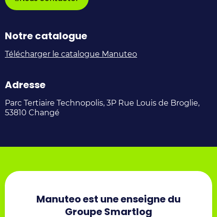
Groupe
X
Facebook
Instagram
Youtube
Smartlog
/
Notre catalogue
sur
Twitter
Télécharger le catalogue Manuteo
Linkedin
Adresse
Parc Tertiaire Technopolis, 3P Rue Louis de Broglie,
53810 Changé
Manuteo est une enseigne du
Groupe Smartlog