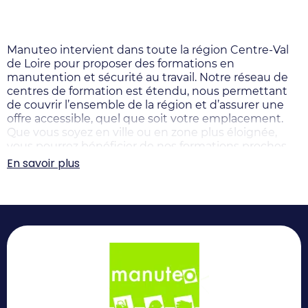
Manuteo intervient dans toute la région Centre-Val
de Loire pour proposer des formations en
manutention et sécurité au travail. Notre réseau de
centres de formation est étendu, nous permettant
de couvrir l’ensemble de la région et d’assurer une
offre accessible, quel que soit votre emplacement.
Que vous soyez en ville ou en zone plus éloignée,
vous pourrez bénéficier de nos formations proches
de chez vous.
En savoir plus
Nos centres sont idéalement implantés dans des
villes comme Bourges, offrant ainsi un accès facile
aux professionnels en quête de formations de
qualité. Chaque centre Manuteo est doté de tous les
équipements nécessaires pour répondre à vos
besoins spécifiques, avec des formateurs chevronnés
qui vous accompagneront dans votre apprentissage,
qu’il s’agisse de la conduite de chariots élévateurs ou
de la gestion des risques professionnels.