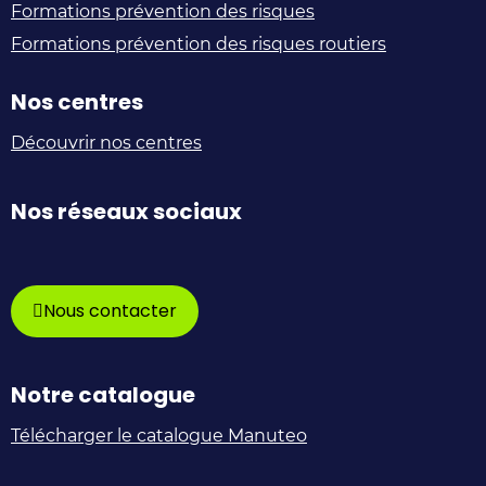
Formations prévention des risques
Formations prévention des risques routiers
Nos centres
Découvrir nos centres
Nos réseaux sociaux
Manuteo
@Manuteo_FR
Manuteo
Manuteo
Manuteo
–
sur
sur
sur
sur
Nous contacter
Groupe
X
Facebook
Instagram
Youtube
Smartlog
/
Notre catalogue
sur
Twitter
Télécharger le catalogue Manuteo
Linkedin