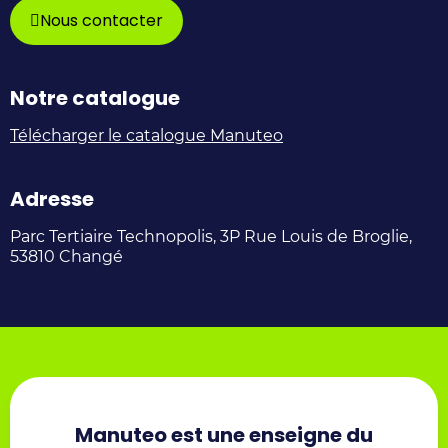
–
sur
sur
sur
sur
Nous contacter
Groupe
X
Facebook
Instagram
Youtube
Smartlog
/
Notre catalogue
sur
Twitter
Télécharger le catalogue Manuteo
Linkedin
Adresse
Parc Tertiaire Technopolis, 3P Rue Louis de Broglie,
53810 Changé
Manuteo est une enseigne du