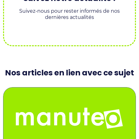
Suivez-nous pour rester informés de nos
dernières actualités
Manuteo
@Manuteo_F
Manuteo
Manuteo
Manuteo
–
sur
sur
sur
sur
Groupe
X
Facebook
Instagram
Youtube
Nos articles en lien avec ce sujet
Smartlog
/
sur
Twitter
Linkedin